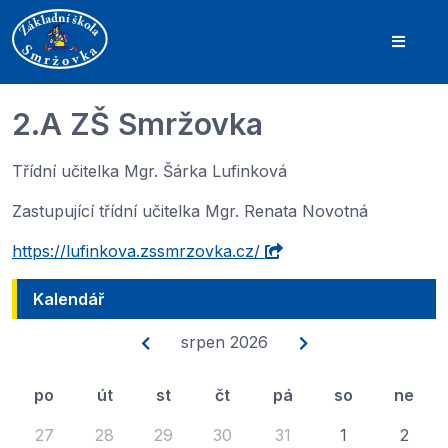
2.A ZŠ Smržovka
Třídní učitelka Mgr. Šárka Lufinková
Zastupující třídní učitelka Mgr. Renata Novotná
https://lufinkova.zssmrzovka.cz/
Kalendář
srpen 2026
po
út
st
čt
pá
so
ne
27
28
29
30
31
1
2