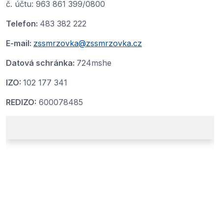
č. účtu: 963 861 399/0800
Telefon:
483 382 222
E-mail:
zssmrzovka@zssmrzovka.cz
Datová schránka:
724mshe
IZO:
102 177 341
REDIZO:
600078485