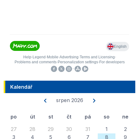
Kalendář
srpen 2026
po
út
st
čt
pá
so
ne
27
28
29
30
31
1
2
3
4
5
6
7
8
9