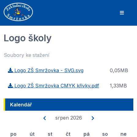
Logo školy
Soubory ke stažení
Logo ZŠ Smržovka - SVG.svg
0,05MB
Logo ZŠ Smržovka CMYK křivky.pdf
1,33MB
Kalendář
srpen 2026
po
út
st
čt
pá
so
ne