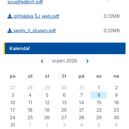
soustředění).pdf
přihláška ŠJ web.pdf
0,12MB
sesity_II_stupen.pdf
0,12MB
Kalendář
srpen 2026
po
út
st
čt
pá
so
ne
27
28
29
30
31
1
2
3
4
5
6
7
8
9
10
11
12
13
14
15
16
17
18
19
20
21
22
23
24
25
26
27
28
29
30
31
1
2
3
4
5
6