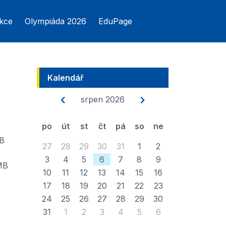
kce
Olympiáda 2026
EduPage
Kalendář
srpen 2026
po
út
st
čt
pá
so
ne
B
27
28
29
30
31
1
2
3
4
5
6
7
8
9
MB
10
11
12
13
14
15
16
17
18
19
20
21
22
23
24
25
26
27
28
29
30
31
1
2
3
4
5
6