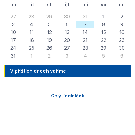
po
út
st
čt
pá
so
ne
27
28
29
30
31
1
2
3
4
5
6
7
8
9
10
11
12
13
14
15
16
17
18
19
20
21
22
23
24
25
26
27
28
29
30
31
1
2
3
4
5
6
V příštích dnech vaříme
Celý jídelníček