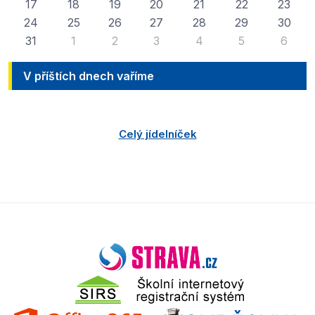
17
18
19
20
21
22
23
24
25
26
27
28
29
30
31
1
2
3
4
5
6
V příštích dnech vaříme
Celý jídelníček