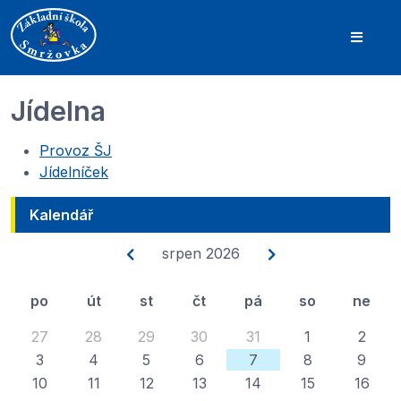
Jídelna
Provoz ŠJ
Jídelníček
Kalendář
srpen 2026
po
út
st
čt
pá
so
ne
27
28
29
30
31
1
2
3
4
5
6
7
8
9
10
11
12
13
14
15
16